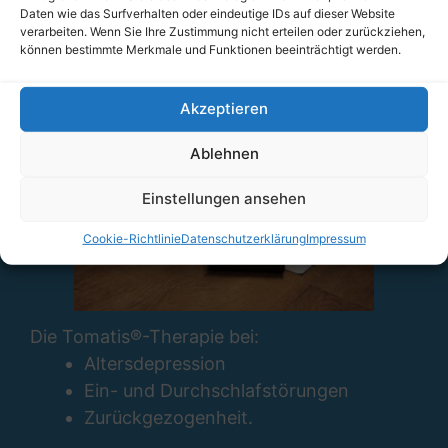
Wirkung auf das Gehirn aus. Mechanismen
Daten wie das Surfverhalten oder eindeutige IDs auf dieser Website
verarbeiten. Wenn Sie Ihre Zustimmung nicht erteilen oder zurückziehen,
wie Munterkeit, Wachsamkeit und anhaltende
können bestimmte Merkmale und Funktionen beeinträchtigt werden.
Aufmerksamkeit werden angesprochen und
begünstigt.
Akzeptieren
Ablehnen
Einstellungen ansehen
Cookie-Richtlinie
Datenschutzerklärung
Impressum
Die Tomatis®-Therapie bei:
Altersdepression
Ein- und Durchschlafstörungen
Zurückgezogenheit.